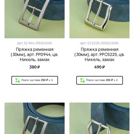
арт.
D/ 944 /03010/04
арт.
C/ 5225 /030/10/04
Пряжка ременная
Пряжка ременная
(30мм), арт. PPD944, цв.
(30мм), арт. PPС5225, цв.
Никель, замак
Никель, замак
380 ₽
490 ₽
Плати частями
250 ₽
x 4
Плати частями
250 ₽
x 4