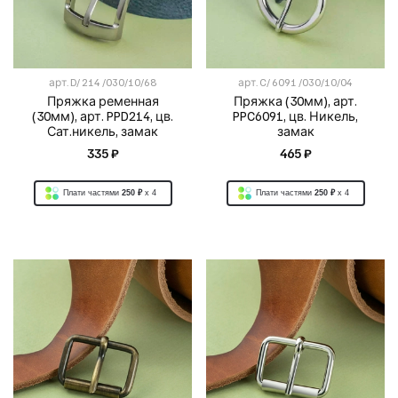
арт.
D/ 214 /030/10/68
арт.
C/ 6091 /030/10/04
Пряжка ременная
Пряжка (30мм), арт.
(30мм), арт. PPD214, цв.
PPC6091, цв. Никель,
Сат.никель, замак
замак
335 ₽
465 ₽
Плати частями
250 ₽
x 4
Плати частями
250 ₽
x 4