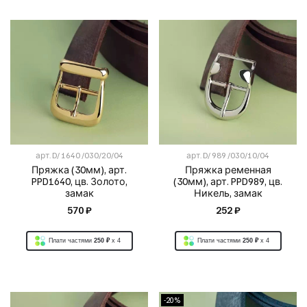
арт.
D/ 1640 /030/20/04
арт.
D/ 989 /030/10/04
Пряжка (30мм), арт.
Пряжка ременная
PPD1640, цв. Золото,
(30мм), арт. PPD989, цв.
замак
Никель, замак
570 ₽
252 ₽
Плати частями
250 ₽
x 4
Плати частями
250 ₽
x 4
-20%