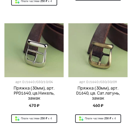
Плати частями
250 ₽
x 4
арт.
D /1640 /030/10/04
арт.
D /1640 /030/30/09
Пряжка (30мм), арт.
Пряжка (30мм), арт.
PPD1640, цв.Никель,
D1640, цв. Сат.латунь,
замак
замак
470 ₽
460 ₽
Плати частями
250 ₽
x 4
Плати частями
250 ₽
x 4