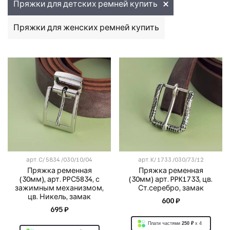
Пряжки для детских ремней купить
Пряжки для женских ремней купить
арт.
C/ 5834 /030/10/04
арт.
K/ 1733 /030/73/12
Пряжка ременная
Пряжка ременная
(30мм), арт. PPС5834, с
(30мм) арт. PPK1733, цв.
зажимным механизмом,
Ст.серебро, замак
цв. Никель, замак
600 ₽
695 ₽
Плати частями
250 ₽
x 4