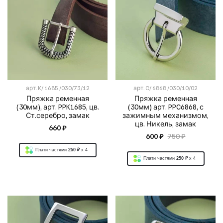
арт.
K/ 1685 /030/73/12
арт.
C/ 6868 /030/10/02
Пряжка ременная
Пряжка ременная
(30мм), арт. PPK1685, цв.
(30мм) арт. PPC6868, с
Ст.серебро, замак
зажимным механизмом,
цв. Никель, замак
660 ₽
600 ₽
750 ₽
Плати частями
250 ₽
x 4
Плати частями
250 ₽
x 4