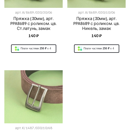
арт.
A/ 8689 /030/30/06
арт.
A/ 8689 /030/10/06
Пряжка (30мм), арт.
Пряжка (30мм), арт.
PPA8689 с роликом. цв.
PPA8689 с роликом. цв.
Ст.латунь, замак
Никель, замак
140 ₽
140 ₽
Плати частями
250 ₽
x 4
Плати частями
250 ₽
x 4
арт.
K/ 1487 /030/10/68