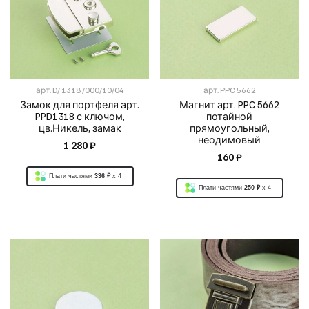
арт.
D/ 1318 /000/10/04
арт.
PPC 5662
Замок для портфеля арт.
Магнит арт. PPC 5662
PPD1318 с ключом,
потайной
цв.Никель, замак
прямоугольный,
неодимовый
1 280 ₽
160 ₽
Плати частями
336 ₽
x 4
Плати частями
250 ₽
x 4