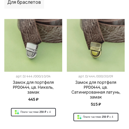
Для браслетов
арт.
D/ 444 /000/10/04
арт.
D/ 444 /000/30/09
Замок для портфеля
Замок для портфеля
PPD0444, цв. Никель,
PPD0444, цв.
замак
Сатинированная латунь,
замак
445 ₽
515 ₽
Плати частями
250 ₽
x 4
Плати частями
250 ₽
x 4