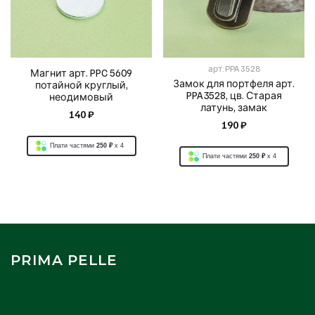
арт.
PPA 3528
Магнит арт. PPC 5609
Замок для портфеля арт.
потайной круглый,
PPA3528, цв. Старая
неодимовый
латунь, замак
140 ₽
190 ₽
Плати частями
250 ₽
x 4
Плати частями
250 ₽
x 4
PRIMA PELLE