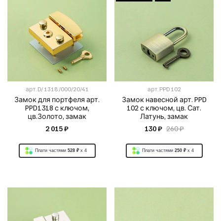
арт.
D/ 1318 /000/20/41
арт.
PPD 102
Замок для портфеля арт.
Замок навесной арт. PPD
PPD1318 с ключом,
102 с ключом, цв. Сат.
цв.Золото, замак
Латунь, замак
2 015 ₽
130 ₽
260 ₽
Плати частями
528 ₽
x 4
Плати частями
250 ₽
x 4