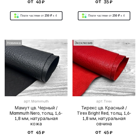
от
от
40 ₽
35 ₽
Плати частями от
250 ₽
x 4
Плати частями от
250 ₽
x 4
Новинка
Эксклюзив
арт.
Mammuth
арт.
Tirex
Мамут цв. Черный /
Тирекс цв. Красный /
Mammuth Nero, толщ. 1,6-
Tirex Bright Red, толщ. 1,6-
1,8 мм, натуральная
1,8 мм, натуральная
кожа
овчина
от
от
45 ₽
45 ₽