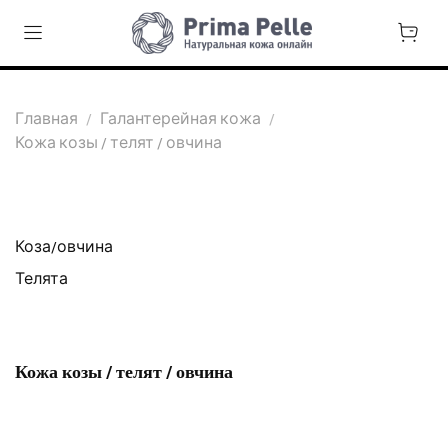
Главная
Галантерейная кожа
Кожа козы / телят / овчина
Коза/овчина
Телята
Кожа козы / телят / овчина