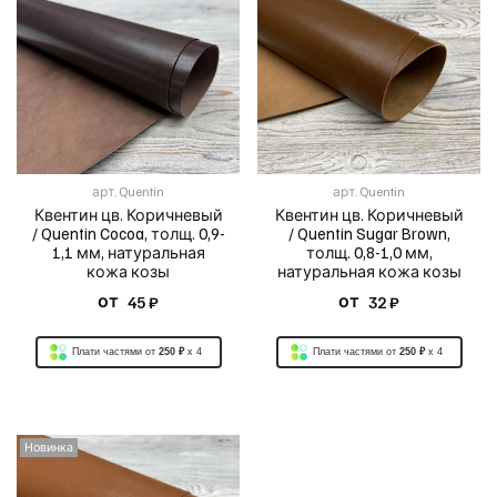
арт.
Quentin
арт.
Quentin
Квентин цв. Коричневый
Квентин цв. Коричневый
/ Quentin Cocoa, толщ. 0,9-
/ Quentin Sugar Brown,
1,1 мм, натуральная
толщ. 0,8-1,0 мм,
кожа козы
натуральная кожа козы
от
от
45 ₽
32 ₽
Плати частями от
250 ₽
x 4
Плати частями от
250 ₽
x 4
Новинка