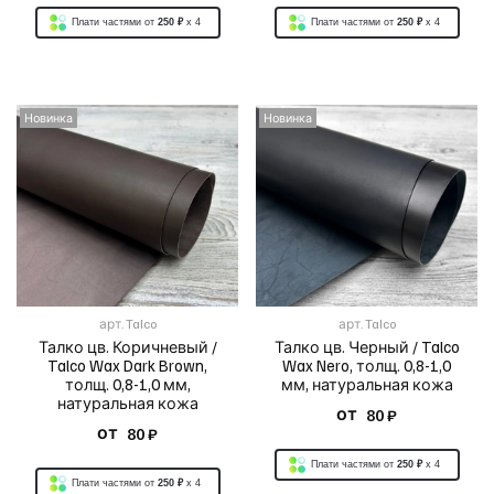
Плати частями от
250 ₽
x 4
Плати частями от
250 ₽
x 4
Новинка
Новинка
арт.
Talco
арт.
Talco
Талко цв. Коричневый /
Талко цв. Черный / Talco
Talco Wax Dark Brown,
Wax Nero, толщ. 0,8-1,0
толщ. 0,8-1,0 мм,
мм, натуральная кожа
натуральная кожа
от
80 ₽
от
80 ₽
Плати частями от
250 ₽
x 4
Плати частями от
250 ₽
x 4