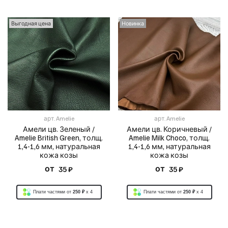
Выгодная цена
Новинка
арт.
Amelie
арт.
Amelie
Амели цв. Зеленый /
Амели цв. Коричневый /
Amelie British Green, толщ.
Amelie Milk Choco, толщ.
1,4-1,6 мм, натуральная
1,4-1,6 мм, натуральная
кожа козы
кожа козы
от
от
35 ₽
35 ₽
Плати частями от
250 ₽
x 4
Плати частями от
250 ₽
x 4