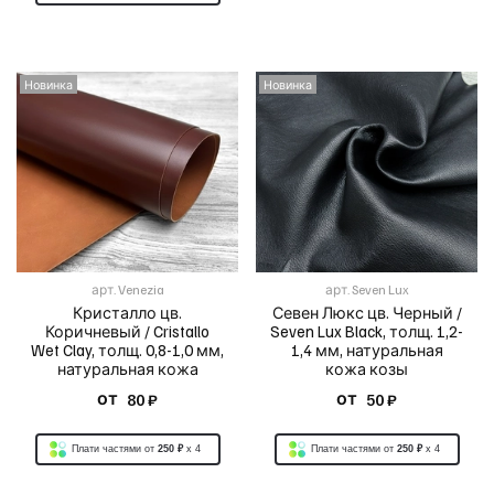
Новинка
Новинка
арт.
Venezia
арт.
Seven Lux
Кристалло цв.
Севен Люкс цв. Черный /
Коричневый / Cristallo
Seven Lux Black, толщ. 1,2-
Wet Clay, толщ. 0,8-1,0 мм,
1,4 мм, натуральная
натуральная кожа
кожа козы
от
от
80 ₽
50 ₽
Плати частями от
250 ₽
x 4
Плати частями от
250 ₽
x 4