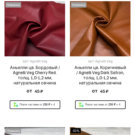
Новинка
Новинка
арт.
Agnelli Veg
арт.
Agnelli Veg
Аньелли цв. Бордовый /
Аньелли цв. Коричневый
Agnelli Veg Cherry Red.
/ Agnelli Veg Dark Safron,
толщ. 1,0-1,2 мм,
толщ. 1,0-1,2 мм,
натуральная овчина
натуральная овчина
от
от
45 ₽
45 ₽
Плати частями от
250 ₽
x 4
Плати частями от
250 ₽
x 4
Новинка
-30%