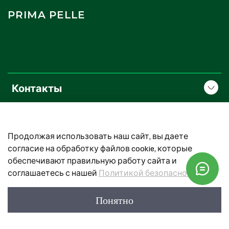
PRIMA PELLE
Контакты
О компании
Продолжая использовать наш сайт, вы даете
Покупателям
согласие на обработку файлов cookie, которые
обеспечивают правильную работу сайта и
соглашаетесь с нашей
Политикой безопасности
Prima Pelle. Все права защищены.
© 2021–2026 гг.
Понятно
Сайт разработан веб-студией "Страйкер"