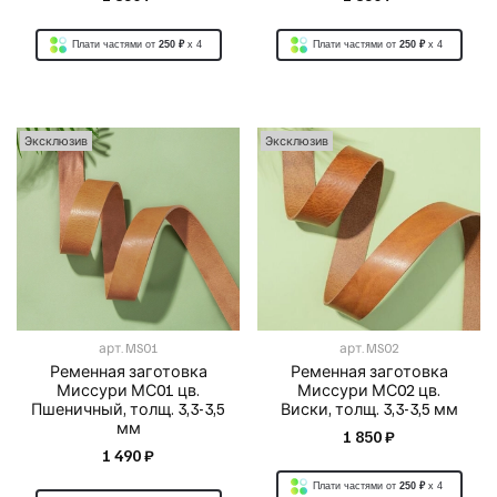
Плати частями от
250 ₽
x 4
Плати частями от
250 ₽
x 4
Эксклюзив
Эксклюзив
арт.
MS01
арт.
MS02
Ременная заготовка
Ременная заготовка
Миссури МС01 цв.
Миссури МС02 цв.
Пшеничный, толщ. 3,3-3,5
Виски, толщ. 3,3-3,5 мм
мм
1 850 ₽
1 490 ₽
Плати частями от
250 ₽
x 4