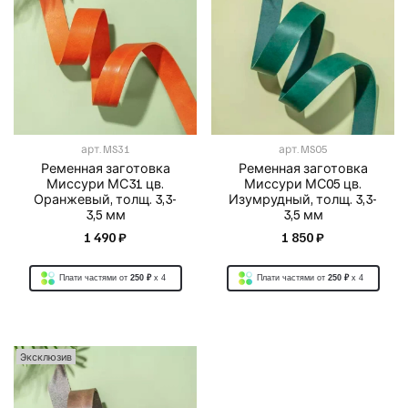
арт.
MS31
арт.
MS05
Ременная заготовка
Ременная заготовка
Миссури МС31 цв.
Миссури МС05 цв.
Оранжевый, толщ. 3,3-
Изумрудный, толщ. 3,3-
3,5 мм
3,5 мм
1 490 ₽
1 850 ₽
Плати частями от
250 ₽
x 4
Плати частями от
250 ₽
x 4
Эксклюзив