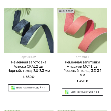
Эксклюзив
арт.
SKA12
арт.
MS41
Ременная заготовка
Ременная заготовка
Аляска СКА12 цв.
Миссури МС41 цв.
Черный, толщ. 3,0-3,3 мм
Розовый, толщ. 3,3-3,5
мм
1 650 ₽
1 490 ₽
Плати частями от
250 ₽
x 4
Плати частями от
250 ₽
x 4