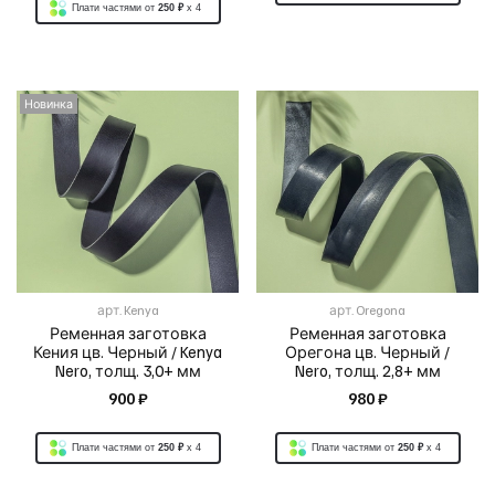
Плати частями от
250 ₽
x 4
Новинка
арт.
Kenya
арт.
Oregona
Ременная заготовка
Ременная заготовка
Кения цв. Черный / Kenya
Орегона цв. Черный /
Nero, толщ. 3,0+ мм
Nero, толщ. 2,8+ мм
900 ₽
980 ₽
Плати частями от
250 ₽
x 4
Плати частями от
250 ₽
x 4