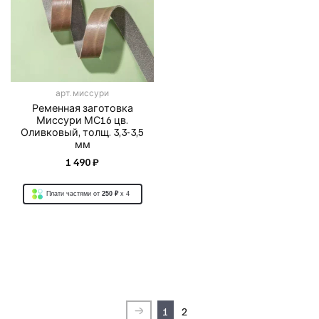
арт.
миссури
Ременная заготовка
Миссури МС16 цв.
Оливковый, толщ. 3,3-3,5
мм
1 490 ₽
Плати частями от
250 ₽
x 4
1
2