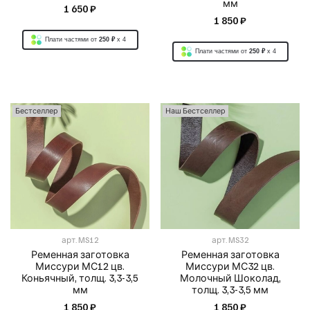
мм
1 650 ₽
1 850 ₽
Плати частями от
250 ₽
x 4
Плати частями от
250 ₽
x 4
Бестселлер
Наш Бестселлер
арт.
MS12
арт.
MS32
Ременная заготовка
Ременная заготовка
Миссури МС12 цв.
Миссури МС32 цв.
Коньячный, толщ. 3,3-3,5
Молочный Шоколад,
мм
толщ. 3,3-3,5 мм
1 850 ₽
1 850 ₽