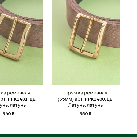
ка ременная
Пряжка ременная
рт. PPK1481, цв.
(35мм) арт. PPK1480, цв.
унь, латунь
Латунь, латунь
960 ₽
950 ₽