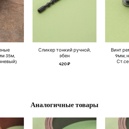
еные
Сликер тонкий ручной,
Винт ре
мм 35м,
эбен
9мм, н
ичневый)
Ст.се
420 ₽
Аналогичные товары