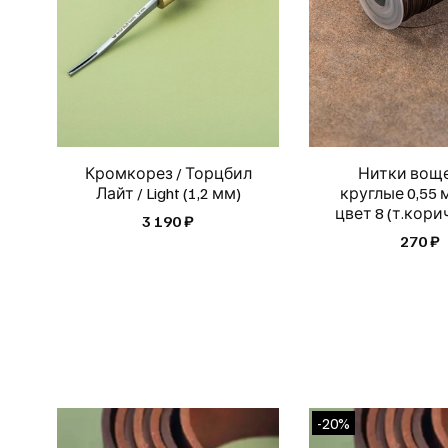
Кромкорез / Торцбил
Нитки вощ
Лайт / Light (1,2 мм)
круглые 0,55 
цвет 8 (т.кор
3 190 ₽
270 ₽
-20%