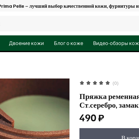
Prima Pelle – лучший выбор качественной кожи, фурнитуры
Двоение кожи
Блог о коже
Видео-обзоры ко
(0)
Пряжка ременная 
Ст.серебро, замак
490 ₽
В кор