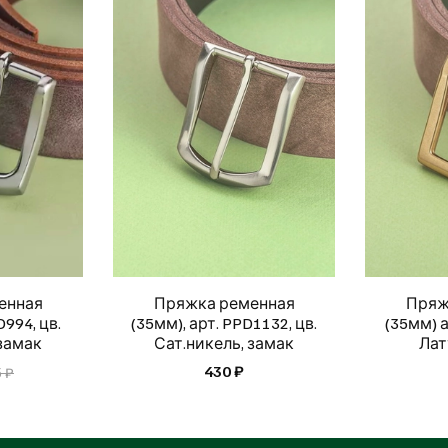
енная
Пряжка ременная
Пряж
D994, цв.
(35мм), арт. PPD1132, цв.
(35мм) а
 замак
Сат.никель, замак
Лат
430 ₽
 ₽