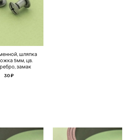
менной, шляпка
ожка 5мм, цв.
ребро, замак
30 ₽