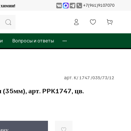
+7(961)9107070
 и химии!
жи
Вопросы и ответы
арт.
K/ 1747 /035/73/12
(35мм), арт. PPK1747, цв.
зину