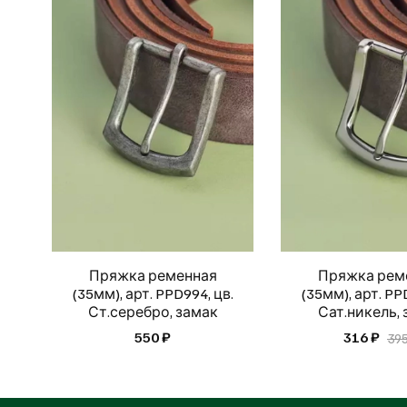
Пряжка ременная
Пряжка рем
(35мм), арт. PPD994, цв.
(35мм), арт. PP
Ст.серебро, замак
Сат.никель,
550 ₽
316 ₽
395