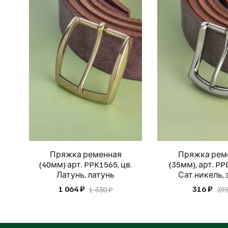
Пряжка ременная
Пряжка рем
(40мм) арт. PPK1565, цв.
(35мм), арт. PP
Латунь, латунь
Сат.никель,
1 064 ₽
316 ₽
1 330 ₽
395