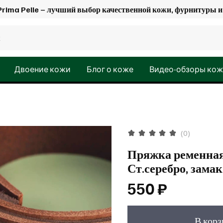
Prima Pelle – лучший выбор качественной кожи, фурнитуры
Двоение кожи
Блог о коже
Видео-обзоры ко
(0)
Пряжка ременная 
Ст.серебро, замак
550 ₽
В кор