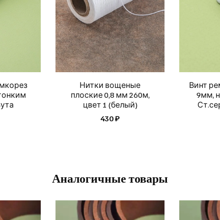
омкорез
Нитки вощеные
Винт ре
 тонким
плоские 0,8 мм 260м,
9мм, н
Вута
цвет 1 (белый)
Ст.се
430 ₽
Аналогичные товары