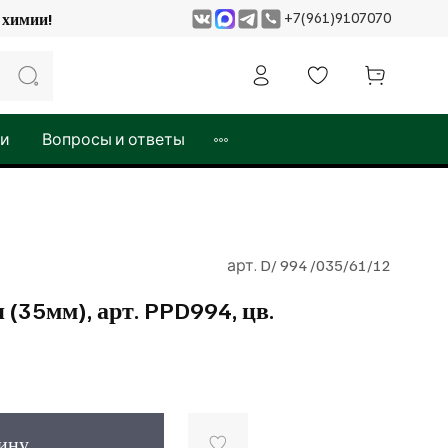
+7(961)9107070
 и химии!
жи
Вопросы и ответы
арт.
D/ 994 /035/61/12
(35мм), арт. PPD994, цв.
зину