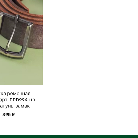
ка ременная
арт. PPD994, цв.
атунь, замак
395 ₽