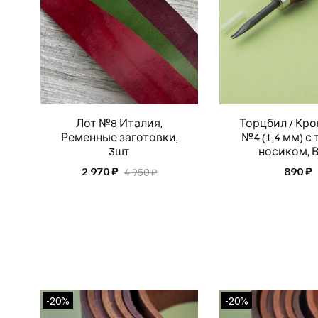
Лот №8 Италия,
Торцбил / Кр
Ременные заготовки,
№4 (1,4 мм) с
3шт
носиком, 
2 970 ₽
890 ₽
4 950 ₽
-20%
-20%