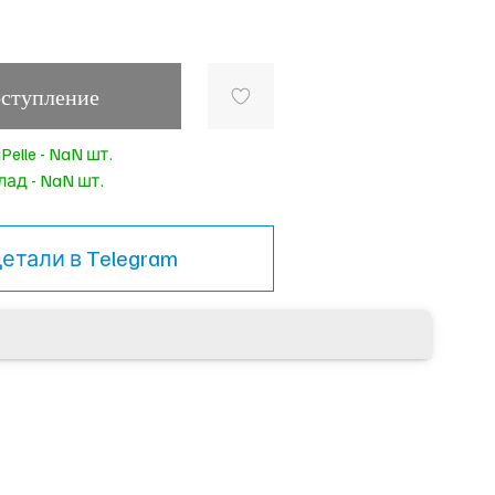
оступление
elle - NaN шт.
ад - NaN шт.
детали в
Telegram