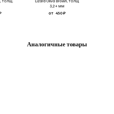
d, толщ.
Lizard Oliva Brown, толщ
м
3,2+ мм
₽
от
450 ₽
Аналогичные товары