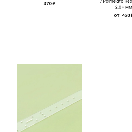
/ Palmelato Re
370 ₽
2,8+ м
от
450 