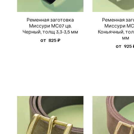
Ременная заготовка
Ременная заг
Миссури МС07 цв.
Миссури МС1
Черный, толщ 3,3-3,5 мм
Коньячный, толщ
мм
от
825 ₽
от
925 