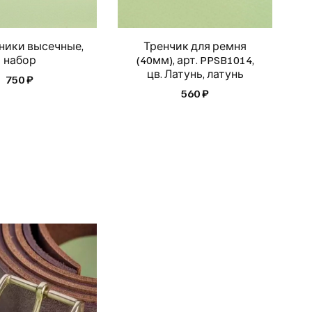
ники высечные,
Тренчик для ремня
набор
(40мм), арт. PPSB1014,
цв. Латунь, латунь
750 ₽
560 ₽