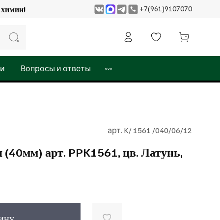
+7(961)9107070
 и химии!
жи
Вопросы и ответы
арт.
K/ 1561 /040/06/12
(40мм) арт. PPK1561, цв. Латунь,
зину