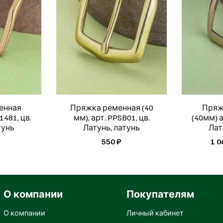
енная
Пряжка ременная (40
Пряж
1481, цв.
мм), арт. PPSB01, цв.
(40мм) а
тунь
Латунь, латунь
Лат
550 ₽
1 0
О компании
Покупателям
О компании
Личный кабинет