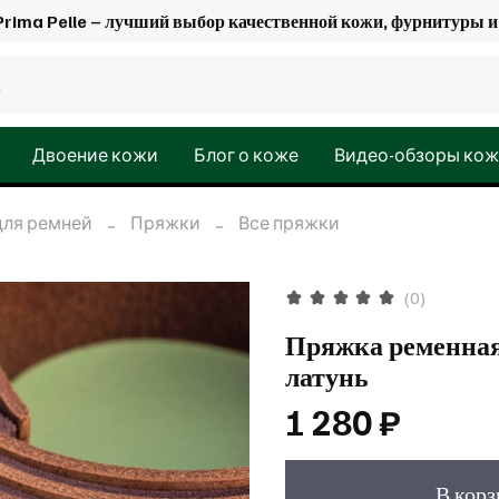
Prima Pelle – лучший выбор качественной кожи, фурнитуры
Двоение кожи
Блог о коже
Видео-обзоры ко
для ремней
Пряжки
Все пряжки
(0)
Пряжка ременная 
латунь
1 280 ₽
В кор