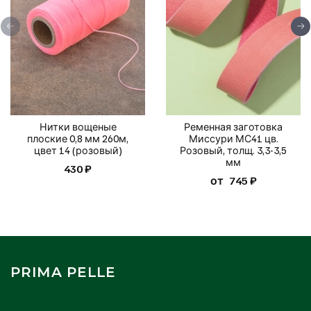
Нитки вощеные
Ременная заготовка
плоские 0,8 мм 260м,
Миссури МС41 цв.
цвет 14 (розовый)
Розовый, толщ. 3,3-3,5
мм
430 ₽
от
745 ₽
PRIMA PELLE