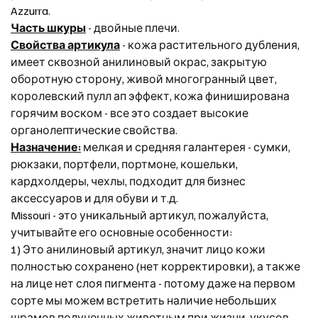
Azzurra.
Часть шкуры
- двойные плечи.
Свойства артикула
- кожа растительного дубления,
имеет сквозной анилиновый окрас, закрытую
оборотную сторону, живой многогранный цвет,
королевский пулл ап эффект, кожа финиширована
горячим воском - все это создает высокие
органолептические свойства.
Назначение:
мелкая и средняя галантерея - сумки,
рюкзаки, портфели, портмоне, кошельки,
кардхолдеры, чехлы, подходит для бизнес
аксессуаров и для обуви и т.д.
Missouri - это уникальный артикул, пожалуйста,
учитывайте его основные особенности:
1) Это анилиновый артикул, значит лицо кожи
полностью сохранено (нет корректировки), а также
на лице нет слоя пигмента - потому даже на первом
сорте мы можем встретить наличие небольших
шрамов полученных животным при жизни, укусов