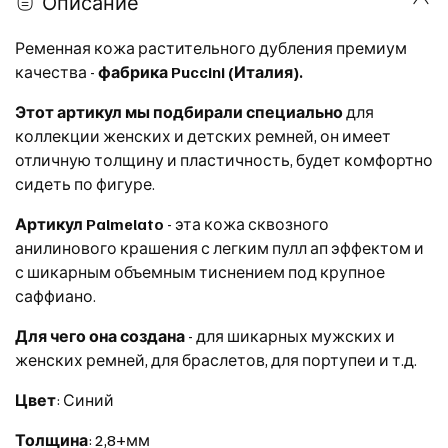
Описание
Ременная кожа растительного дубления премиум
качества -
фабрика Puccini (Италия).
Этот артикул мы подбирали специально
для
коллекции женских и детских ремней, он имеет
отличную толщину и пластичность, будет комфортно
сидеть по фигуре.
Артикул Palmelato
- эта кожа сквозного
анилинового крашения с легким пулл ап эффектом и
с шикарным объемным тиснением под крупное
саффиано.
Для чего она создана
- для шикарных мужских и
женских ремней, для браслетов, для портупеи и т.д.
Цвет
: Синий
Толщина
: 2,8+мм