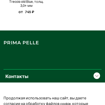
Treccia old Blue, толщ.
3,0+ мм
от
745 ₽
PRIMA PELLE
Контакты
О компании
Продолжая использовать наш сайт, вы даете
Покупателям
согласие на обработку файлов cookie, которые