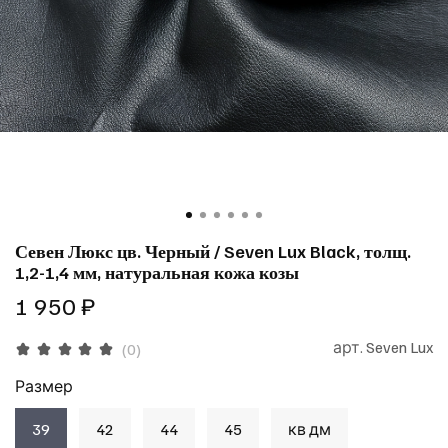
Севен Люкс цв. Черный / Seven Lux Black, толщ.
1,2-1,4 мм, натуральная кожа козы
1 950 ₽
арт.
Seven Lux
(0)
Размер
39
42
44
45
кв дм