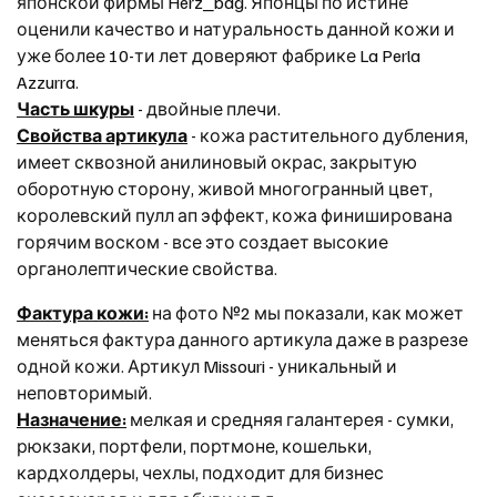
японской фирмы Herz_bag. Японцы по истине
оценили качество и натуральность данной кожи и
уже более 10-ти лет доверяют фабрике La Perla
Azzurra.
Часть шкуры
- двойные плечи.
Свойства артикула
- кожа растительного дубления,
имеет сквозной анилиновый окрас, закрытую
оборотную сторону, живой многогранный цвет,
королевский пулл ап эффект, кожа финиширована
горячим воском - все это создает высокие
органолептические свойства.
Фактура кожи:
на фото №2 мы показали, как может
меняться фактура данного артикула даже в разрезе
одной кожи. Артикул Missouri - уникальный и
неповторимый.
Назначение:
мелкая и средняя галантерея - сумки,
рюкзаки, портфели, портмоне, кошельки,
кардхолдеры, чехлы, подходит для бизнес