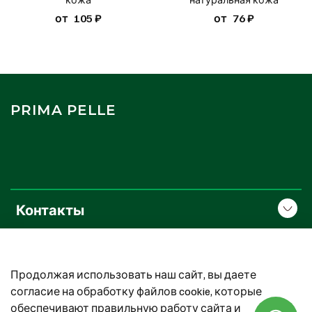
от
105 ₽
от
76 ₽
PRIMA PELLE
Контакты
О компании
Продолжая использовать наш сайт, вы даете
Покупателям
согласие на обработку файлов cookie, которые
обеспечивают правильную работу сайта и