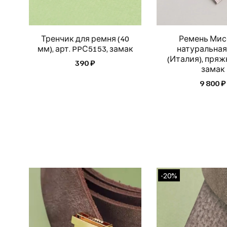
Тренчик для ремня (40
Ремень Мис
мм), арт. PPС5153, замак
натуральная
(Италия), пряж
390 ₽
замак
9 800 ₽
-20%