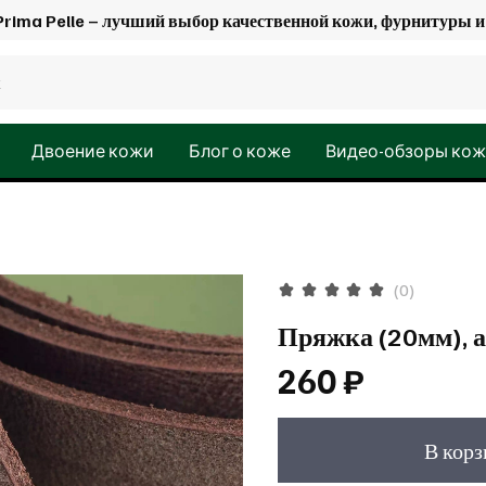
Prima Pelle – лучший выбор качественной кожи, фурнитуры
Двоение кожи
Блог о коже
Видео-обзоры ко
(0)
Пряжка (20мм), а
260 ₽
В кор