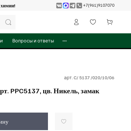
+7(961)9107070
 и химии!
жи
Вопросы и ответы
арт.
C/ 5137 /020/10/06
рт. PPC5137, цв. Никель, замак
зину