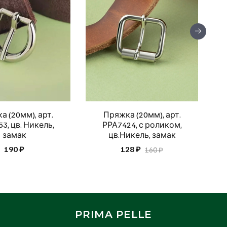
 (20мм), арт.
Пряжка (20мм), арт.
3, цв. Никель,
РРА7424, с роликом,
замак
цв.Никель, замак
190 ₽
128 ₽
160 ₽
PRIMA PELLE