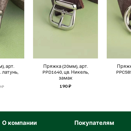
), арт.
Пряжка (20мм), арт.
Пряжка
. латунь,
PPD1640, цв. Никель,
PPC585
замак
190 ₽
 ₽
О компании
Покупателям