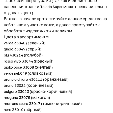
+воск или аппретурами (так как изделие после
нанесения краски Toledo Super может незначительно
отдавать цвет).
Важно - в начале протестируйте данное средство на
небольшом участке кожи, а далее приступайте к
обработке изделия/кожи целиком.
Цвета в ассортименте:
verde 33048 (зеленый)
grigio 33049 (серый)
blu 430214 (голубой)
rosso vivo 33044 (красный)
giallo base 33008 (желтый)
verde nek049 (оливковый)
arancio chiaro 430211 (оранжевый)
bruno 33022 (коричневый)
bulgaro 33023 (красно-коричневый)
mogano 33075 (махагон)
marrone scuro 33017 (тёмно-коричневый)
nero 33010 (чёрный)