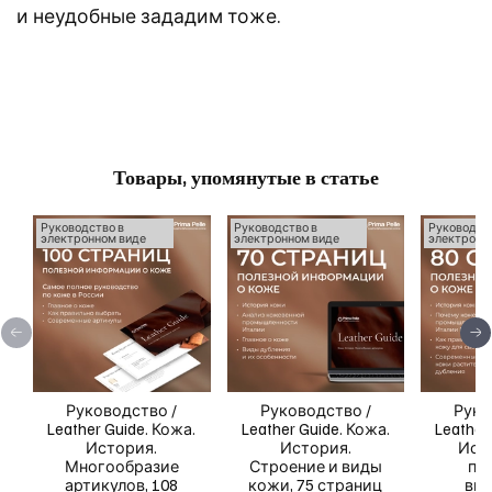
и неудобные зададим тоже.
Товары, упомянутые в статье
Руководство в
Руководство в
Руководст
электронном виде
электронном виде
электронн
Руководство /
Руководство /
Руко
Leather Guide. Кожа.
Leather Guide. Кожа.
Leather
История.
История.
Ист
Многообразие
Строение и виды
пр
артикулов, 108
кожи, 75 страниц
выб